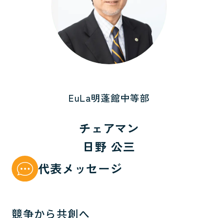
EuLa明蓬館中等部
チェアマン
日野 公三
代表メッセージ
競争から共創へ