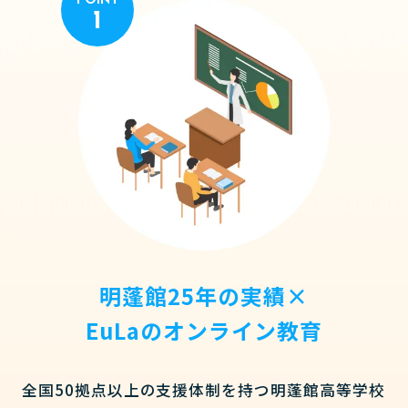
POINT
1
明蓬館25年の実績×
EuLaのオンライン教育
全国50拠点以上の支援体制を持つ明蓬館高等学校