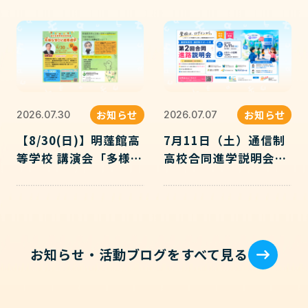
お知らせ
お知らせ
2026.07.30
2026.07.07
【8/30(日)】明蓬館高
7月11日（土）通信制
等学校 講演会「多様な
高校合同進学説明会｜
学びと進路選択」開催
EuLa明蓬館中等部主
のお知らせ（品川区教
催
育委員会後援）
お知らせ・活動ブログをすべて見る