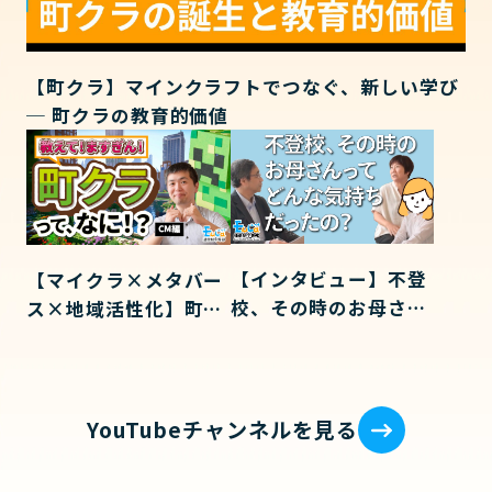
【町クラ】マインクラフトでつなぐ、新しい学び
─ 町クラの教育的価値
【インタビュー】不登
【マイクラ×メタバー
校、その時のお母さん
ス×地域活性化】町ク
ってどんな気持ちだっ
ラってなに？教えてま
たの？
すぎん！
YouTubeチャンネルを見る