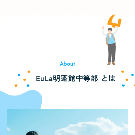
About
EuLa明蓬館中等部 とは